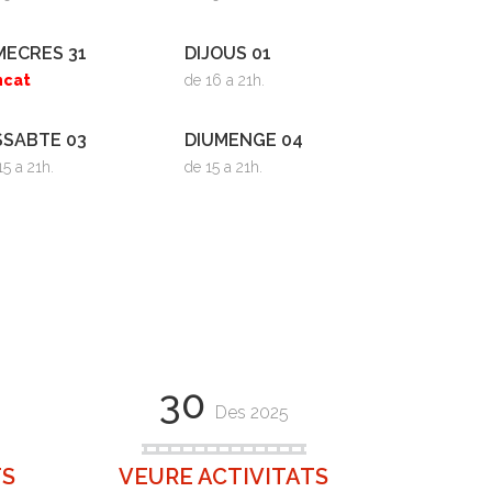
MECRES 31
DIJOUS 01
ncat
de 16 a 21h.
SSABTE 03
DIUMENGE 04
15 a 21h.
de 15 a 21h.
30
Des 2025
TS
VEURE ACTIVITATS