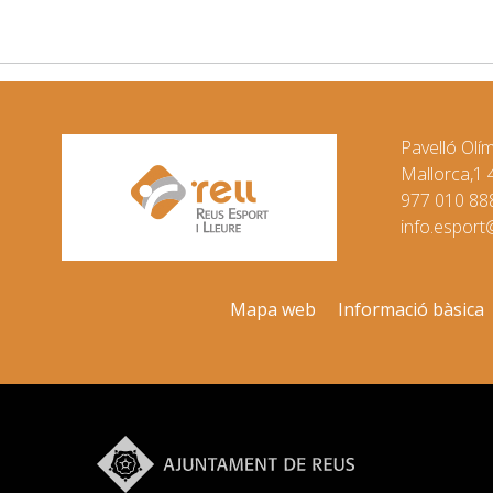
Pavelló Olí
Mallorca,1
977 010 88
info.esport
Mapa web
Informació bàsica