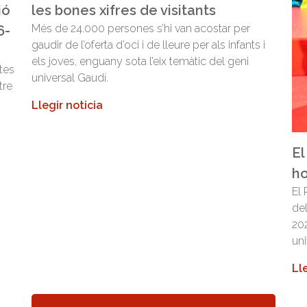
les bones xifres de visitants
ió
Més de 24.000 persones s’hi van acostar per
6-
gaudir de l’oferta d’oci i de lleure per als infants i
els joves, enguany sota l’eix temàtic del geni
tes
universal Gaudí.
tre
Llegir noticia
El
ho
El 
de
202
uni
Ll