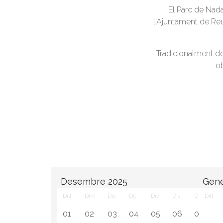
El Parc de Nada
l'Ajuntament de Reu
Tradicionalment des
ob
Desembre 2025
Gene
Dill
Dim
Dic
Dij
Div
Dis
Diu
Dill
01
02
03
04
05
06
07