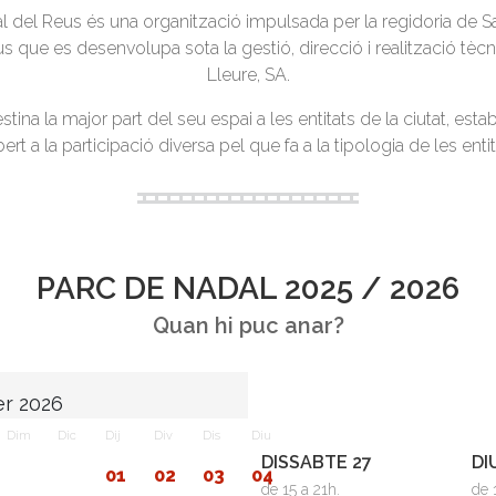
l del Reus és una organització impulsada per la regidoria de Sa
s que es desenvolupa sota la gestió, direcció i realització tècn
Lleure, SA.
tina la major part del seu espai a les entitats de la ciutat, es
ert a la participació diversa pel que fa a la tipologia de les entit
PARC DE NADAL 2025 / 2026
Quan hi puc anar?
r 2026
Dim
Dic
Dij
Div
Dis
Diu
DISSABTE 27
DI
01
02
03
04
de 15 a 21h.
de 