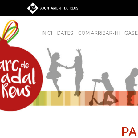
INICI
DATES
COM ARRIBAR-HI
GASE
PA