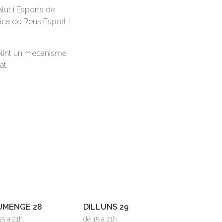
lut i Esports de
ica de Reus Esport i
tablint un mecanisme
at.
UMENGE 28
DILLUNS 29
15 a 21h.
de 15 a 21h.