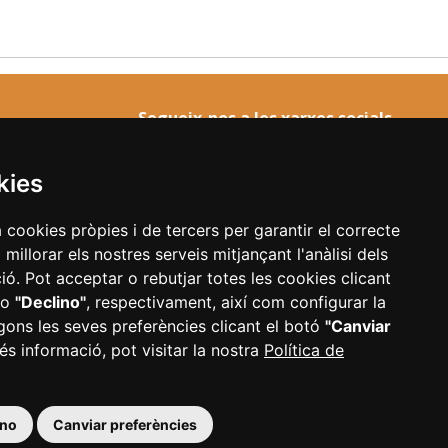
Segueix-nos a les xarxes socials
kies
a cookies pròpies i de tercers per garantir el correcte
illorar els nostres serveis mitjançant l'anàlisi dels
ó. Pot acceptar o rebutjar totes les cookies clicant
cessibilitat
Configurar cookies
o
"Declino"
, respectivament, així com configurar la
gons les seves preferències clicant el botó
"Canviar
és informació, pot visitar la nostra
Política de
01 Reus
|
977 010 010
|
ajuntament@reus.cat
|
reus.cat
ino
Canviar preferències