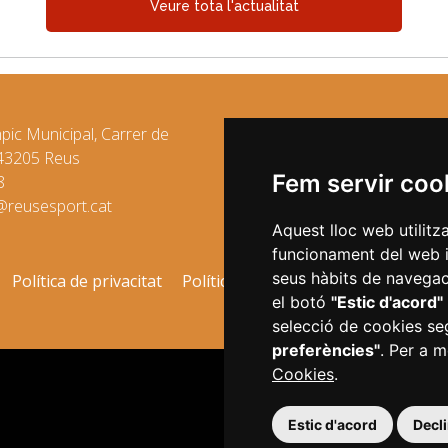
Veure tota l'actualitat
mpic Municipal, Carrer de
 43205 Reus
Fem servir coo
8
@reusesport.cat
Aquest lloc web utilitz
funcionament del web i m
seus hàbits de navegaci
Política de privacitat
Política de cookies
Avís legal
Ac
el botó
"Estic d'acord"
selecció de cookies se
preferències"
. Per a m
Cookies
.
Plaça del Mercadal · 432
Estic d'acord
Decl