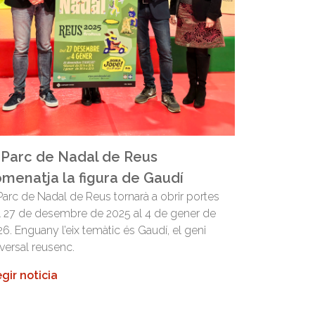
 Parc de Nadal de Reus
menatja la figura de Gaudí
Parc de Nadal de Reus tornarà a obrir portes
l 27 de desembre de 2025 al 4 de gener de
6. Enguany l’eix temàtic és Gaudí, el geni
versal reusenc.
egir noticia