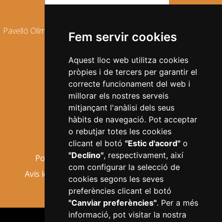
Pavelló Olímpic Municipal, Carrer de Mallorca,1 43205 Reus
Fem servir cookies
977 010 888
info.esport@reusesport.cat
Aquest lloc web utilitza cookies
pròpies i de tercers per garantir el
Segueix-nos a les xarxes socials
correcte funcionament del web i
millorar els nostres serveis
mitjançant l'anàlisi dels seus
hàbits de navegació. Pot acceptar
o rebutjar totes les cookies
Mapa web
Informació bàsica
clicant el botó
"Estic d'acord"
o
"Declino"
, respectivament, així
Política de privacitat
Política de cookies
com configurar la selecció de
Avís legal
Accessibilitat
Configurar cookies
cookies segons les seves
preferències clicant el botó
"Canviar preferències"
. Per a més
informació, pot visitar la nostra