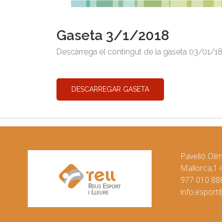
Gaseta 3/1/2018
Gaseta 3/1/2018
Descàrrega el contingut de la gaseta 03/01/18
DESCARREGAR GASETA
Pavelló Olí
Mallorca,1
977 010 88
info.esport